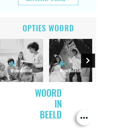
OPTIES WOORD
6+
8+
Woordinitiatie
Woordatelier
WOORD
IN
BEELD