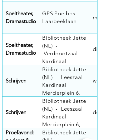
Speltheater,
GPS Poelbos
ma. 29/6 16u45-1
Dramastudio
Laarbeeklaan
Bibliotheek Jette
Speltheater,
(NL) -
di. 23/6 18u-19u
Dramastudio
Verdoodtzaal
Kardinaal
Mercierplein 6,
Bibliotheek Jette
Jette
(NL) - Leeszaal
Schrijven
wo. 17/6 19u00-2
Kardinaal
Mercierplein 6,
Jette
Bibliotheek Jette
(NL) - Leeszaal
Schrijven
do. 25/6 12u30-1
Kardinaal
Mercierplein 6,
Jette
Proefavond:
Bibliotheek Jette