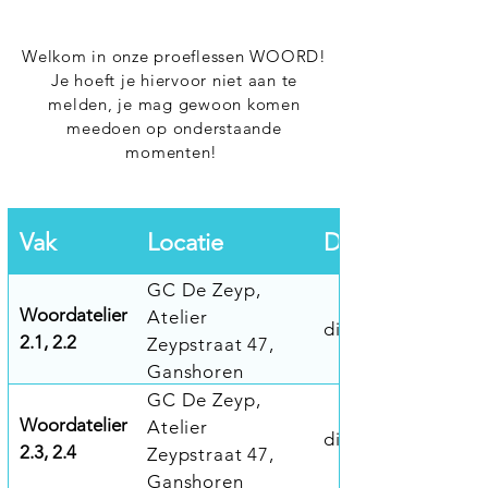
Welkom in onze proeflessen WOORD!
Je hoeft je hiervoor niet aan te
melden, je mag gewoon komen
meedoen op onderstaande
momenten!
Vak
Locatie
Datum en uur
GC De Zeyp,
Woordatelier
Atelier
di. 23/6 15u45-16
2.1, 2.2
Zeypstraat 47,
Ganshoren
GC De Zeyp,
Woordatelier
Atelier
di. 23/6 16u45-17
2.3, 2.4
Zeypstraat 47,
Ganshoren