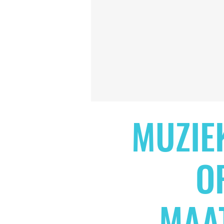
MUZIE
O
MAA