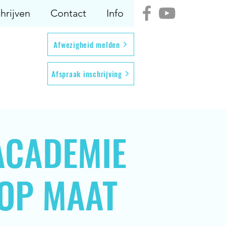
hrijven
Contact
Info
Afwezigheid melden
Afspraak inschrijving
ACADEMIE
OP MA
AT