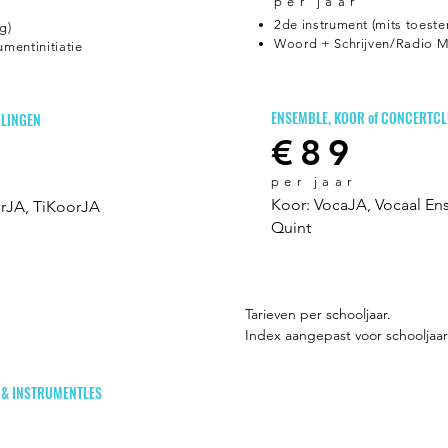
per j
aar
2de instrument (mits toest
g)
Woord + Schrijven/Radio 
umentinitiatie
ENSEMBLE, KOOR of CONCERTCLU
RLINGEN
€89
per j
aar
Koor: VocaJA, Vocaal En
orJA, TiKoorJA
Quint
Tarieven per schooljaar.
Index aangepast voor schooljaar
 & INSTRUMENTLES