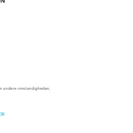
EN
 en andere omstandigheden,
EIN