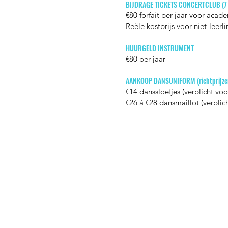
BIJDRAGE TICKETS CONCERTCLUB (7 
€80 forfait per jaar voor acad
​Reële kostprijs voor niet-leerl
HUURGELD INSTRUMENT
€80 per jaar
AANKOOP DANSUNIFORM (richtprijze
€14 danssloefjes (verplicht voo
€26 à €28 dansmaillot (verplic
Jetse Academie
Wilgstraat 1 Rue du Saule
1090 Jette
02 426 72 94