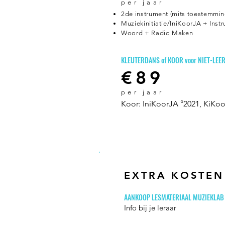
per j
aar
2de instrument (mits toestemmin
Muziekinitiatie/IniKoorJA + Instr
Woord + Radio Maken
KLEUTERDANS of KOOR voor NIET-LEE
€89
per j
aar
Koor: IniKoorJA °2021, KiKo
EXTRA KOSTEN
AANKOOP LESMATERIAAL MUZIEKLAB
Info bij je leraar