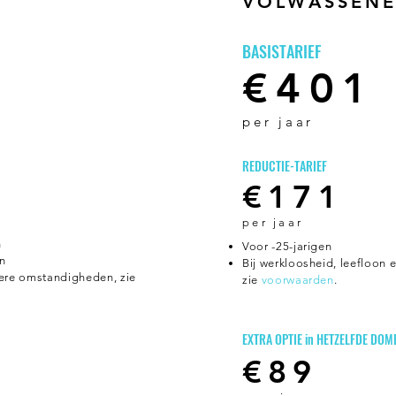
VOLWASSEN
BASISTARIEF
€401
per jaar
REDUCTIE-TARIEF
€171
per j
aar
n
Voor -25-jarigen
in
Bij werkloosheid, leefloon
dere omstandigheden,
z
ie
zie
voorwaarden
.
EXTRA OPTIE in HETZELFDE DOM
€89