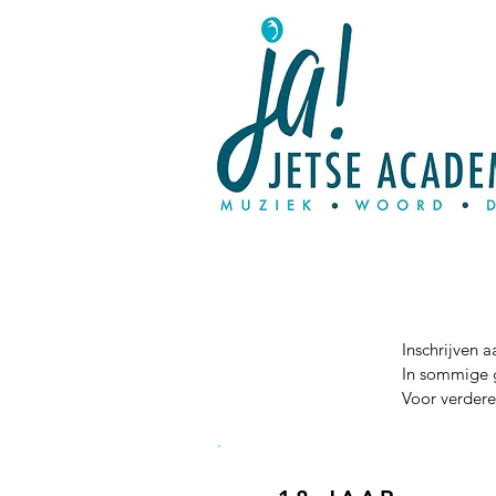
Inschrijven 
In sommige g
Voor verdere