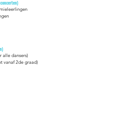
concerten)
emieleerlingen
ingen
n)
r alle dansers)
ht vanaf 2de graad)
Home
Aanbod
Team
Media
Muziek
Muziek op maat
Woord
Dans
Initiatie