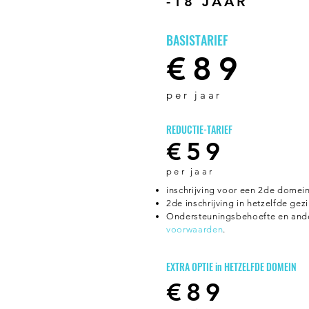
-18 JAAR
BASISTARIEF
€89
p
er jaa
r
REDUCTIE-TARIEF
€59
pe
r jaar
inschrijving voor een 2de domei
2de inschrijving in hetzelfde gez
Ondersteuningsbehoefte en an
voorwaarden
.
EXTRA OPTIE in HETZELFDE DOMEIN
€89