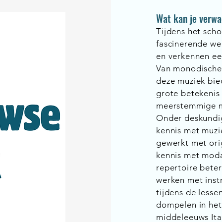
Wat kan je verw
Tijdens het sch
fascinerende we
en verkennen een
Van monodische
deze muziek bied
grote betekenis
meerstemmige m
Onder deskundig
kennis met muzie
gewerkt met orig
kennis met moda
repertoire beter
werken met inst
tijdens de lesse
dompelen in het 
middeleeuws Ital