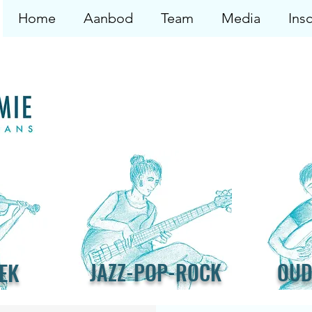
Home
Aanbod
Team
Media
Insc
EK
JAZZ-POP-ROCK
OUD