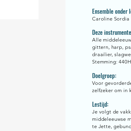
Ensemble onder l
Caroline Sordia
Deze instrumente
Alle middeleeuws
gittern, harp, ps
draailier, slagw
Stemming: 440H
Doelgroep:
Voor gevorderde
zelfzeker om in 
Lestijd:
Je volgt de vak
middeleeuwse m
te Jette, gebun