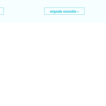
volgende ensemble >
Contact
Info
Locaties
Afwezigheid melden
Vragen?
Tarieven
Uurrooster
Reglement