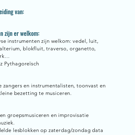
eiding van:
n zijn er welkom:
e instrumenten zijn welkom: vedel, luit,
alterium, blokfluit, traverso, organetto,
erk…
z Pythagoreïsch
 zangers en instrumentalisten, toonvast en
kleine bezetting te musiceren.
ken groepsmusiceren en improvisatie
uziek.
delde lesblokken op zaterdag/zondag​ data