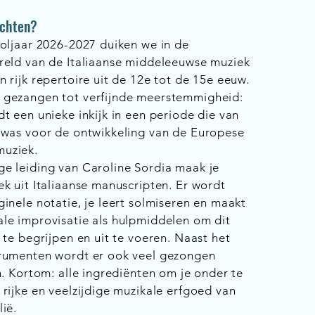
achten?
ooljaar 2026-2027 duiken we in de
reld van de Italiaanse middeleeuwse muziek
 rijk repertoire uit de 12e tot de 15e eeuw.
 gezangen tot verfijnde meerstemmigheid:
t een unieke inkijk in een periode die van
 was voor de ontwikkeling van de Europese
uziek.
e leiding van Caroline Sordia maak je
k uit Italiaanse manuscripten. Er wordt
inele notatie, je leert solmiseren en maakt
le improvisatie als hulpmiddelen om dit
 te begrijpen en uit te voeren. Naast het
rumenten wordt er ook veel gezongen
n. Kortom: alle ingrediënten om je onder te
rijke en veelzijdige muzikale erfgoed van
ië.