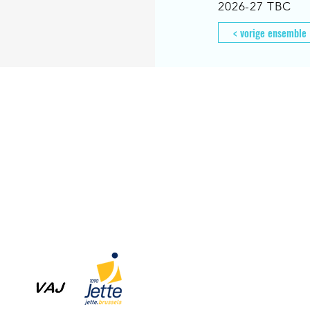
2026-27 TBC
< vorige ensemble
Home
Aanbod
Team
Media
Muziek
Muziek op maat
Woord
Dans
Initiatie