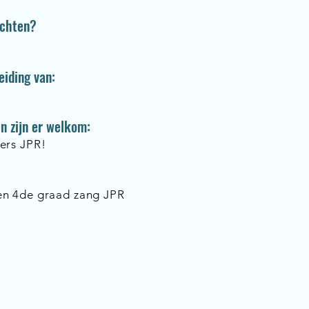
achten?
eiding van:
n zijn er welkom:
ers JPR!
en 4de graad zang JPR