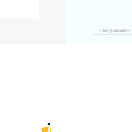
< vorige ensemble
Home
Aanbod
Team
Media
Muziek
Muziek op maat
Woord
Dans
Initiatie