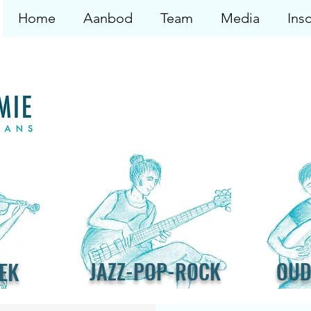
Home
Aanbod
Team
Media
Insc
EK
JAZZ-POP-ROCK
OUD