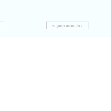
volgende ensemble >
Contact
Info
Locaties
Afwezigheid melden
Vragen?
Tarieven
Uurrooster
Reglement