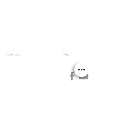
Previous
Next
Jetse Academie
Wilgstraat 1 Rue du Saule
1090 Jette
02 426 72 94
secretariaat@jetseacademie.be