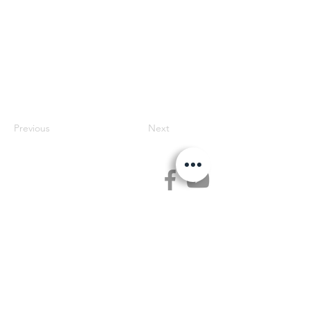
Previous
Next
Jetse Academie
Wilgstraat 1 Rue du Saule
1090 Jette
02 426 72 94
secretariaat@jetseacademie.be