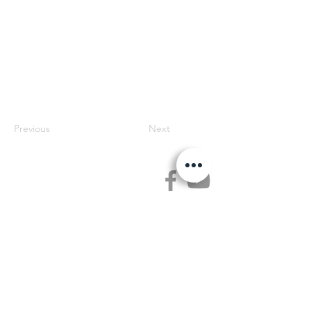
Previous
Next
Jetse Academie
Wilgstraat 1 Rue du Saule
1090 Jette
02 426 72 94
secretariaat@jetseacademie.be