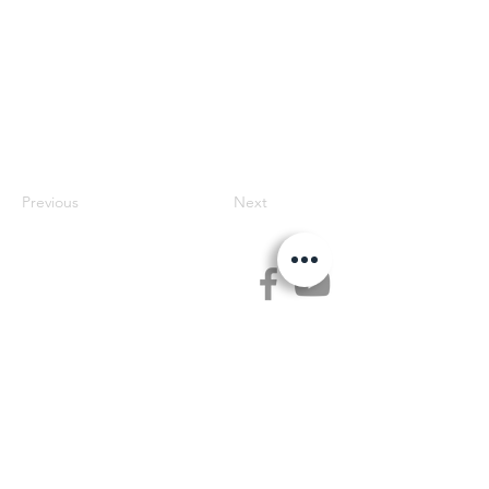
Previous
Next
Jetse Academie
Wilgstraat 1 Rue du Saule
1090 Jette
02 426 72 94
secretariaat@jetseacademie.be