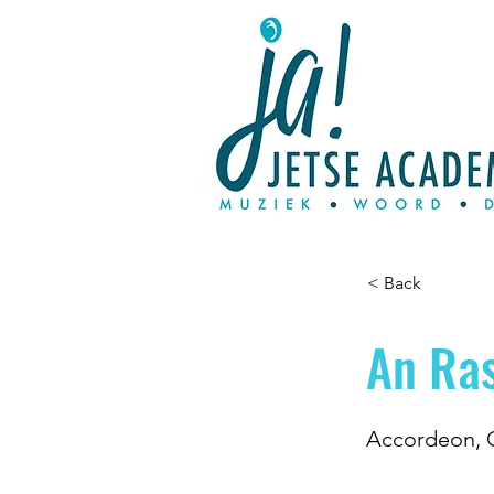
< Back
An Ra
Accordeon, G