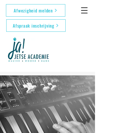
Afwezigheid melden
Afspraak inschrijving