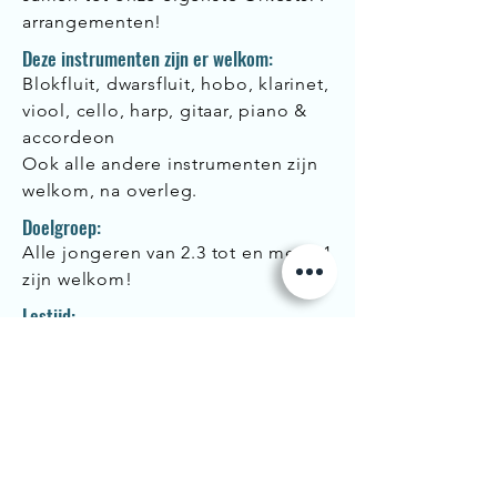
arrangementen!
Deze instrumenten zijn er welkom:
Blokfluit, dwarsfluit, hobo, klarinet,
viool, cello, harp, gitaar, piano &
accordeon
Ook alle andere instrumenten zijn
welkom, na overleg.
Doelgroep:
Alle jongeren van 2.3 tot en met 3.1
zijn welkom!
Lestijd:
Woensdag 15u30-16u30
< vorige ensemble
volgende ensemble >