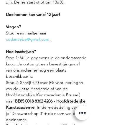
zijn. De les start stipt om 13u30.
Deelnemen kan vanaf 12 jaar!
Vragen?
Stuur een mailtje naar 
codancebe@gmail.com
 .
Hoe inschrijven?
Stap 1: Vul je gegevens in via onderstaande 
knop. Je ontvangt een bevestigingsmail 
van ons indien er nog een plaats 
beschikbaar is.
Stap 2: Schrijf €20 over (€5 voor leerlingen 
van de Jetse Academie of van de 
Hoofdstedelijke Kunstacademie Brussel) 
naar 
BE85 0018 8362 4206 - Hoofdstedelijke 
Kunstacademie. 
In de mededeling vermeld 
je 'Dansworkshop 3' + de naam van de 
deelnemer.
Stap 3: Je bent ingeschreven! We kijken er 