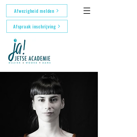
Afwezigheid melden
Afspraak inschrijving