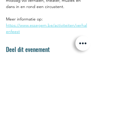
middag vol verhalen, theater, muziek en 
dans in en rond een circustent.
Meer informatie op: 
https://www.essegem.be/activiteiten/verhal
enfeest
Deel dit evenement
Jetse Academie
Wilgstraat 1 Rue du Saule
1090 Jette
02 426 72 94
secretariaat@jetseacademie.be