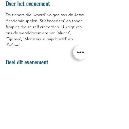
Over het evenement
De tieners die 'woord' volgen aan de Jetse 
Academie spelen 'Stiefmoeders' en tonen 
filmpjes die ze zelf creëerden. U krijgt van 
ons de wereldpremière van 'Vlucht', 
'Tijdreis', 'Monsters in mijn hoofd' en 
'SaStan'.
Deel dit evenement
Jetse Academie
Wilgstraat 1 Rue du Saule
1090 Jette