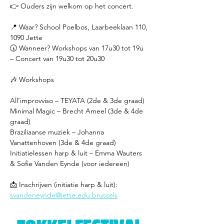
👉 Ouders zijn welkom op het concert.
📍 Waar? School Poelbos, Laarbeeklaan 110, 
1090 Jette
🕠 Wanneer? Workshops van 17u30 tot 19u 
– Concert van 19u30 tot 20u30
🎶 Workshops
All’improvviso – TEYATA (2de & 3de graad)
Minimal Magic – Brecht Ameel (3de & 4de 
graad)
Braziliaanse muziek – Johanna 
Vanattenhoven (3de & 4de graad)
Initiatielessen harp & luit – Emma Wauters 
& Sofie Vanden Eynde (voor iedereen)
📩 Inschrijven (initiatie harp & luit): 
svandeneynde@jette.edu.brussels