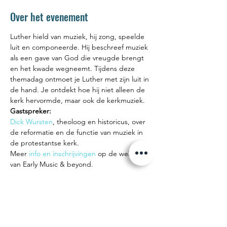
Over het evenement
Luther hield van muziek, hij zong, speelde 
luit en componeerde. Hij beschreef muziek 
als een gave van God die vreugde brengt 
en het kwade wegneemt. Tijdens deze 
themadag ontmoet je Luther met zijn luit in 
de hand. Je ontdekt hoe hij niet alleen de 
kerk hervormde, maar ook de kerkmuziek.
Gastspreker:
Dick Wursten
, theoloog en historicus, over 
de reformatie en de functie van muziek in 
de protestantse kerk.
Meer 
info en inschrijvingen
 op de website 
van Early Music & beyond.
Deel dit evenement