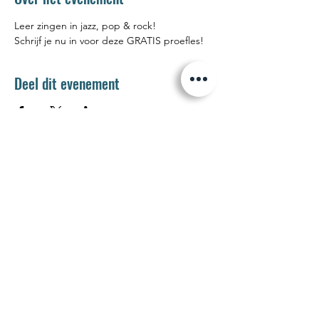
Leer zingen in jazz, pop & rock! 
Schrijf je nu in voor deze GRATIS proefles! 
Deel dit evenement
Jetse Academie
Wilgstraat 1 Rue du Saule
1090 Jette
02 426 72 94
secretariaat@jetseacademie.be