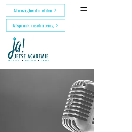
Afwezigheid melden
Afspraak inschrijving