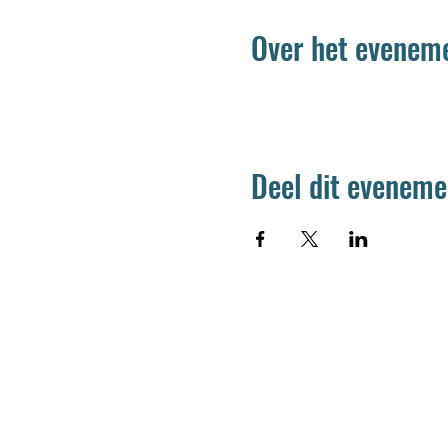
Over het evenem
Deel dit eveneme
Jetse Academie
Wilgstraat 1 Rue du Saule
1090 Jette