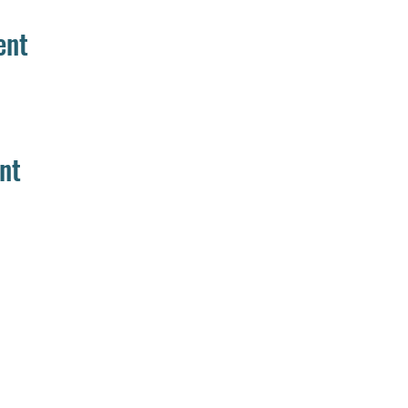
ent
nt
Home
Aanbod
Team
Media
Muziek
Muziek op maat
Woord