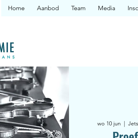
Home
Aanbod
Team
Media
Insc
wo 10 jun
  |  
Jet
Proef