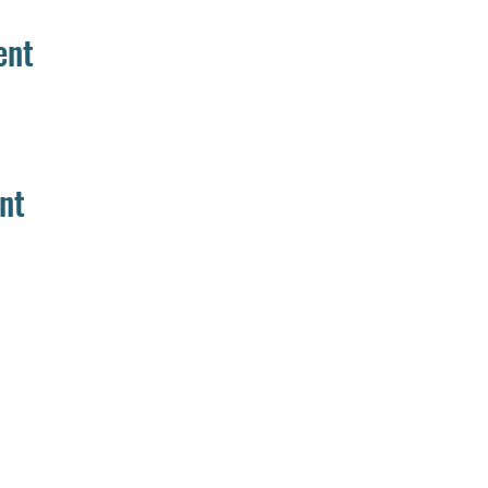
ent
nt
Home
Aanbod
Team
Media
Muziek
Muziek op maat
Woord