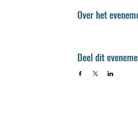
Over het evenem
Deel dit eveneme
Jetse Academie
Wilgstraat 1 Rue du Saule
1090 Jette