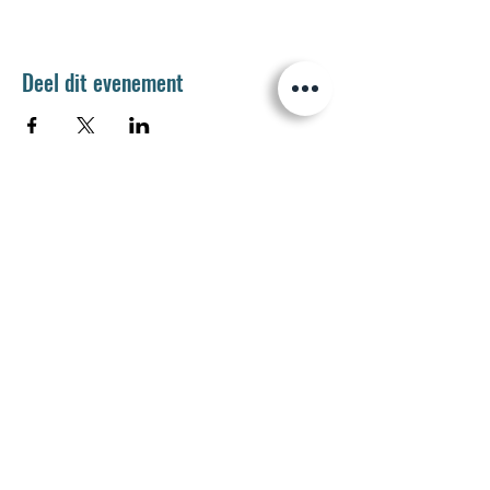
Deel dit evenement
Jetse Academie
Wilgstraat 1 Rue du Saule
1090 Jette
02 426 72 94
secretariaat@jetseacademie.be