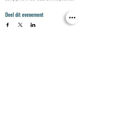
Deel dit evenement
Jetse Academie
Wilgstraat 1 Rue du Saule
1090 Jette
02 426 72 94
secretariaat@jetseacademie.be