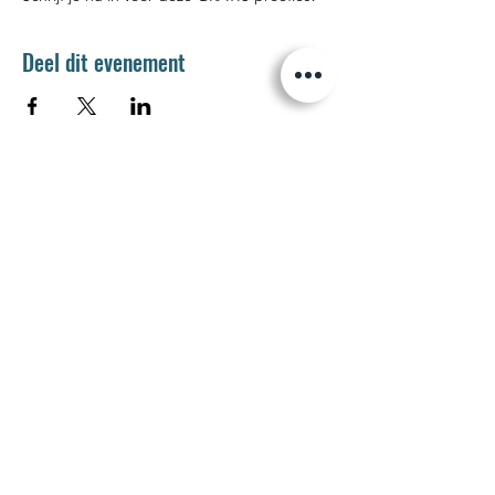
Deel dit evenement
Jetse Academie
Wilgstraat 1 Rue du Saule
1090 Jette
02 426 72 94
secretariaat@jetseacademie.be