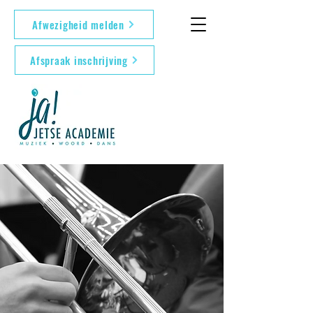
Afwezigheid melden
Afspraak inschrijving