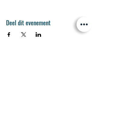
Deel dit evenement
Jetse Academie
Wilgstraat 1 Rue du Saule
1090 Jette
02 426 72 94
secretariaat@jetseacademie.be