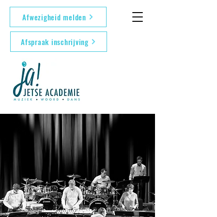
Afwezigheid melden
Afspraak inschrijving