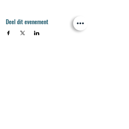
Deel dit evenement
Jetse Academie
Wilgstraat 1 Rue du Saule
1090 Jette
02 426 72 94
secretariaat@jetseacademie.be