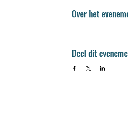
Over het evenem
Deel dit eveneme
Jetse Academie
Wilgstraat 1 Rue du Saule
1090 Jette