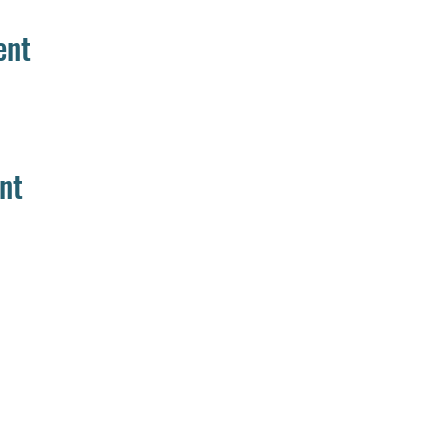
ent
nt
Home
Aanbod
Team
Media
Muziek
Muziek op maat
Woord