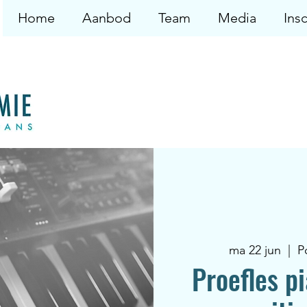
Home
Aanbod
Team
Media
Insc
ma 22 jun
  |  
P
Proefles p