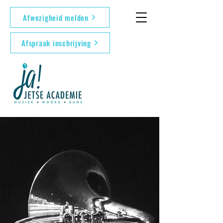
Afwezigheid melden
Afspraak inschrijving