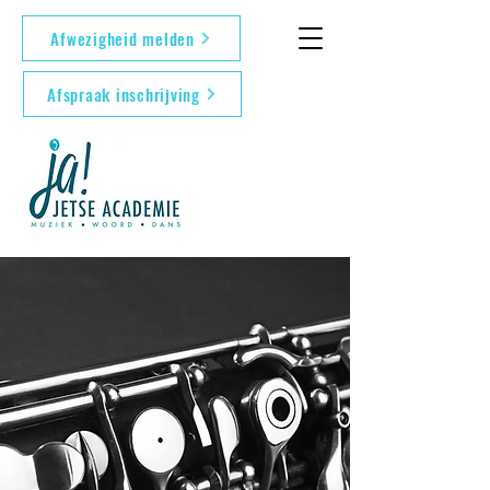
Afwezigheid melden
Afspraak inschrijving