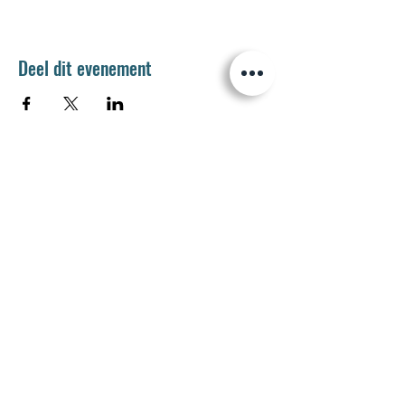
Deel dit evenement
Jetse Academie
Wilgstraat 1 Rue du Saule
1090 Jette
02 426 72 94
secretariaat@jetseacademie.be