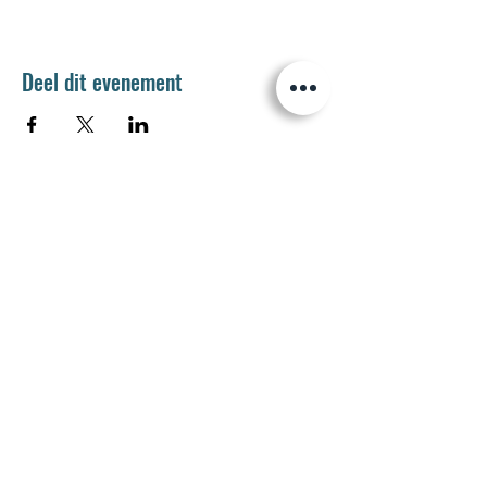
Deel dit evenement
Jetse Academie
Wilgstraat 1 Rue du Saule
1090 Jette
02 426 72 94
secretariaat@jetseacademie.be