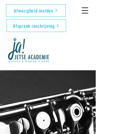
Afwezigheid melden
Afspraak inschrijving