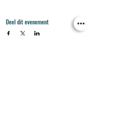
Deel dit evenement
Jetse Academie
Wilgstraat 1 Rue du Saule
1090 Jette
02 426 72 94
secretariaat@jetseacademie.be