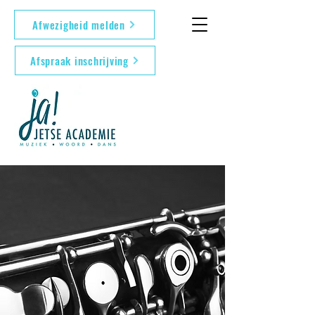
Afwezigheid melden
Afspraak inschrijving