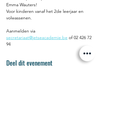
Emma Wauters! 
Voor kinderen vanaf het 2de leerjaar en 
volwassenen. 
Aanmelden via 
secretariaat@jetseacademie.be
 of 02 426 72 
94
Deel dit evenement
Jetse Academie
Wilgstraat 1 Rue du Saule
1090 Jette