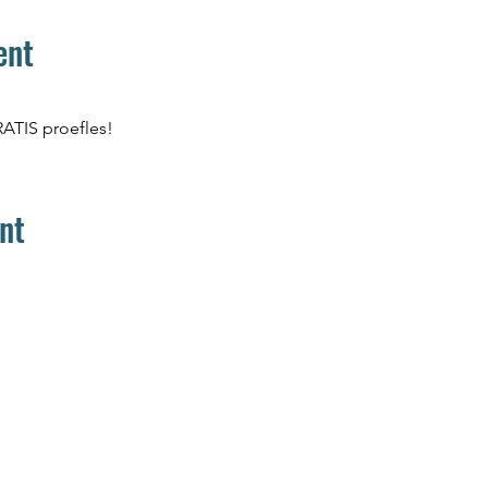
ent
RATIS proefles! 
nt
Home
Aanbod
Team
Media
Muziek
Muziek op maat