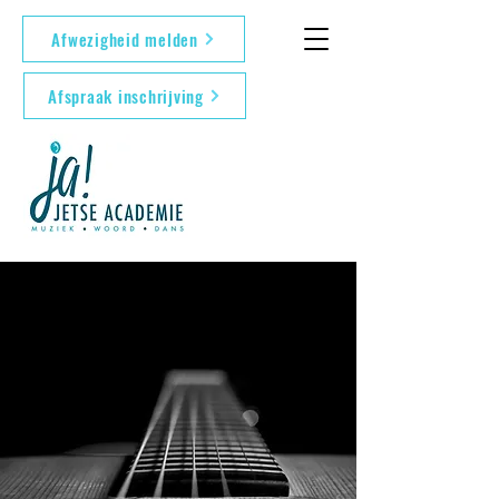
Afwezigheid melden
Afspraak inschrijving