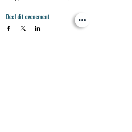
Deel dit evenement
Jetse Academie
Wilgstraat 1 Rue du Saule
1090 Jette
02 426 72 94
secretariaat@jetseacademie.be