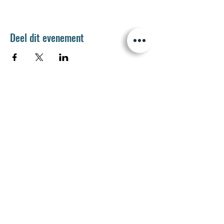
Deel dit evenement
Jetse Academie
Wilgstraat 1 Rue du Saule
1090 Jette
02 426 72 94
secretariaat@jetseacademie.be