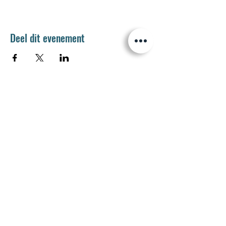
Deel dit evenement
Jetse Academie
Wilgstraat 1 Rue du Saule
1090 Jette
02 426 72 94
secretariaat@jetseacademie.be