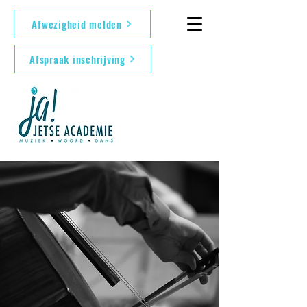
Afwezigheid melden
Afspraak inschrijving