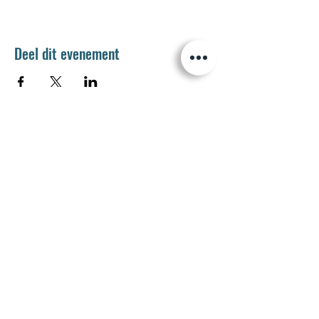
Deel dit evenement
Jetse Academie
Wilgstraat 1 Rue du Saule
1090 Jette
02 426 72 94
secretariaat@jetseacademie.be