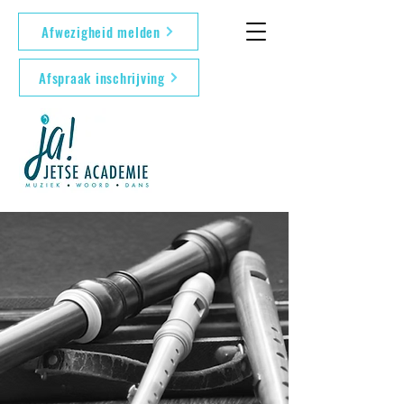
Afwezigheid melden
Afspraak inschrijving