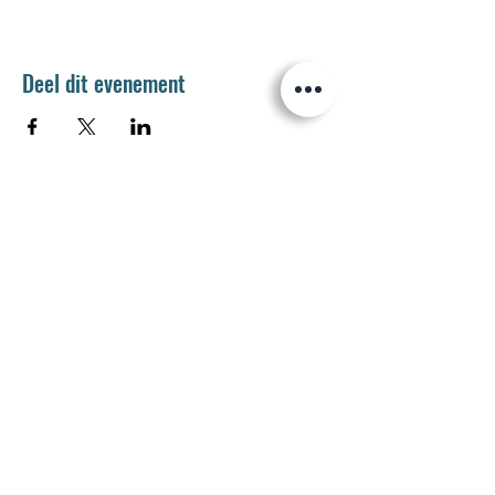
Deel dit evenement
Jetse Academie
Wilgstraat 1 Rue du Saule
1090 Jette
02 426 72 94
secretariaat@jetseacademie.be