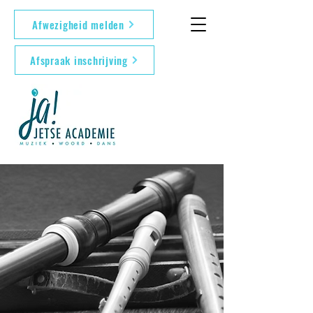
Afwezigheid melden
Afspraak inschrijving