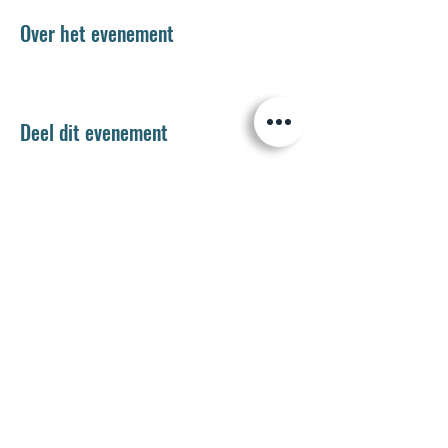
Over het evenement
Deel dit evenement
Jetse Academie
Wilgstraat 1 Rue du Saule
1090 Jette
02 426 72 94
secretariaat@jetseacademie.be