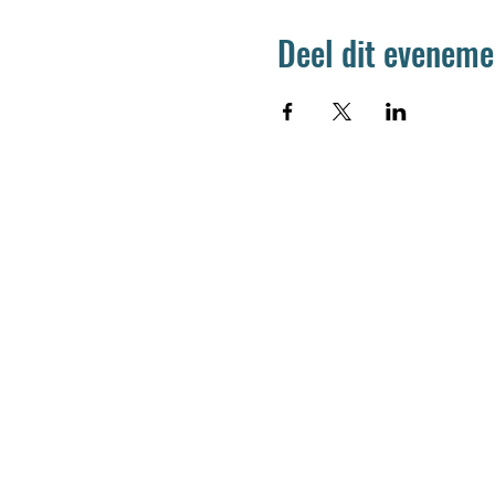
Deel dit eveneme
Jetse Academie
Wilgstraat 1 Rue du Saule
1090 Jette
02 426 72 94
secretariaat@jetseacademie.be