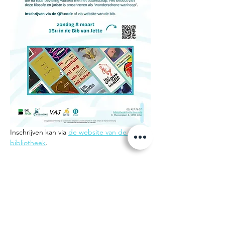
Inschrijven kan via 
de website van de 
bibliotheek
. 
Deel dit evenement