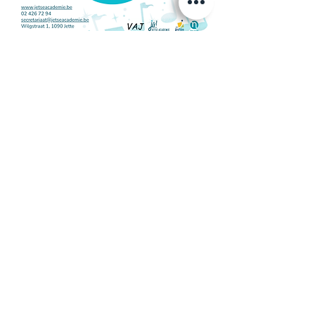
Inkom is gratis!
Deel dit evenement
Jetse Academie
Wilgstraat 1 Rue du Saule
1090 Jette
02 426 72 94
secretariaat@jetseacademie.be