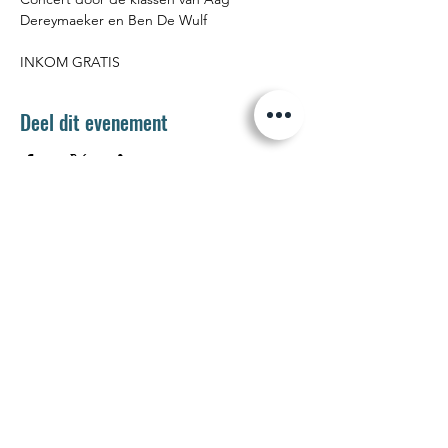
Dereymaeker en Ben De Wulf
INKOM GRATIS
Deel dit evenement
Jetse Academie
Wilgstraat 1 Rue du Saule
1090 Jette
02 426 72 94
secretariaat@jetseacademie.be