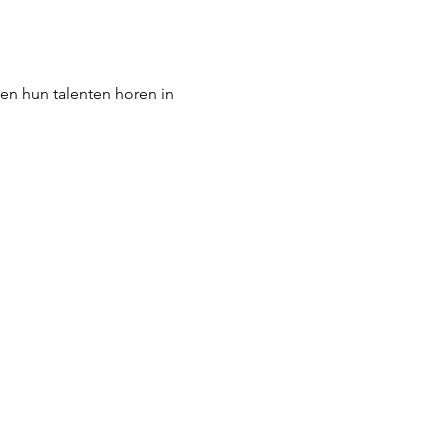
en hun talenten horen in 
Contact
Info
Locaties
Afwezigheid melden