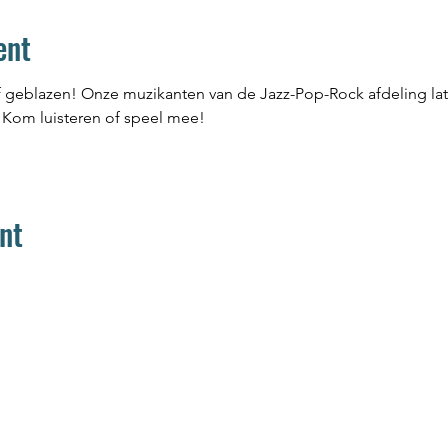
ent
f geblazen! Onze muzikanten van de Jazz-Pop-Rock afdeling lat
 Kom luisteren of speel mee! 
nt
Home
Aanbod
Team
Media
Muziek