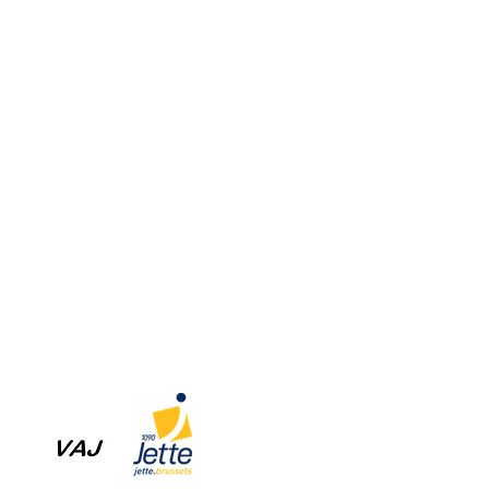
Home
Aanbod
Team
Media
Muziek
Muziek op maat
Woord
Dans
Initiatie