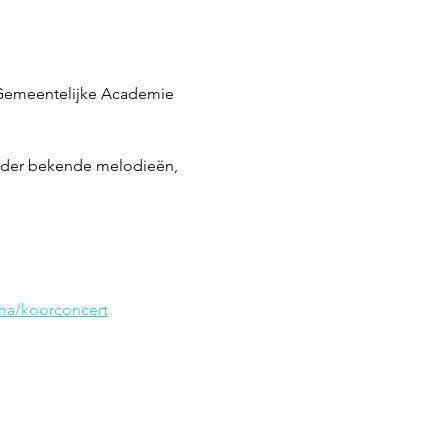
 Gemeentelijke Academie 
nder bekende melodieën, 
ma/koorconcert