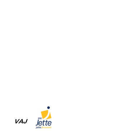
Home
Aanbod
Team
Media
Muziek
Muziek op maat
Woord
Dans
Initiatie