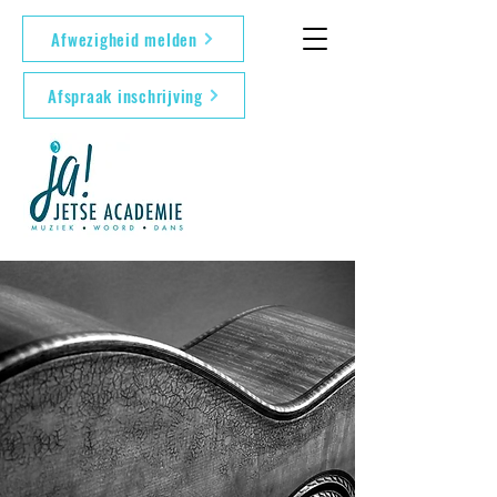
Afwezigheid melden
Afspraak inschrijving