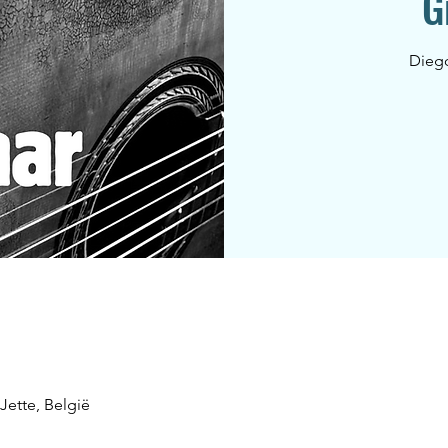
G
Dieg
 Jette, België