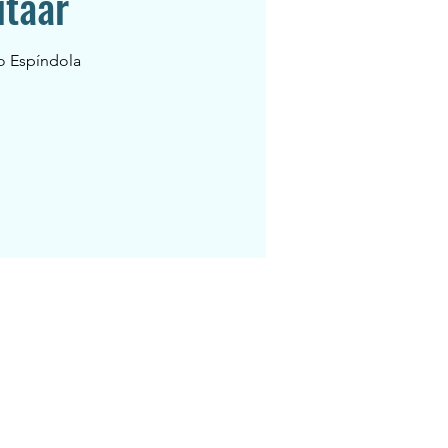
itaar
o Espíndola