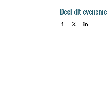
Deel dit eveneme
Jetse Academie
Wilgstraat 1 Rue du Saule
1090 Jette
02 426 72 94
secretariaat@jetseacademie.be