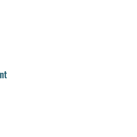
nt
Home
Aanbod
Team
Media
Muziek