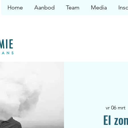
Home
Aanbod
Team
Media
Insc
vr 06 mrt
 
EI zo